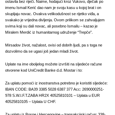
ostavila bez riječi. Naime, hodajući kroz Vukovo, dječak po
imenu Ismail Kerić dao nam je svoju kasu u kojoj brat i on
skupljaju novac. Ovakva velikodušnost se rijetko viđa, a
svakako je vrijedna divljenja. Ovom prilikom se zahvaljujem
svima koji su dali novac, ali posebno Ismailu – kazao je
Miralem Merdić iz humanitarnog udruženje “Trepče”.
Mirsadov život, nažalost, ovisi od dobrih ljudi, pa s toga ne
dozvolimo da se ugasi još jedan mladi život.
Uplate na ime oboljelog možete izvršiti na sljedeće račune
otvorene kod UniCredit Banke d.d. Mostar i to:
Za uplatu pomoći iz inostranstva potrebno je koristiti sljedeće:
IBAN CODE: BA39 3385 5028 6387 377 Acc: 2690000251-
978 S.W.I.F.T.ZABA HR2X 40525810101 – Uplata u EUR
40525810105 – Uplata U CHF.
Za uplatu iz Bosne i Hercegovine – transakcijski račun: 338-