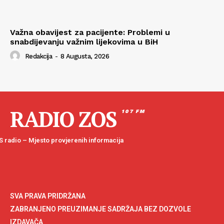
Važna obavijest za pacijente: Problemi u
snabdijevanju važnim lijekovima u BiH
Redakcija
-
8 Augusta, 2026
RADIO ZOS
107 FM
 radio – Mjesto provjerenih informacija
SVA PRAVA PRIDRŽANA
ZABRANJENO PREUZIMANJE SADRŽAJA BEZ DOZVOLE
IZDAVAČA