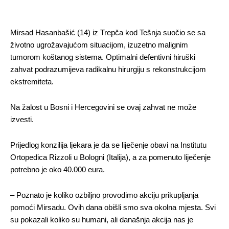
Mirsad Hasanbašić (14) iz Trepča kod Tešnja suočio se sa
životno ugrožavajućom situacijom, izuzetno malignim
tumorom koštanog sistema. Optimalni defentivni hiruški
zahvat podrazumijeva radikalnu hirurgiju s rekonstrukcijom
ekstremiteta.
Na žalost u Bosni i Hercegovini se ovaj zahvat ne može
izvesti.
Prijedlog konzilija ljekara je da se liječenje obavi na Institutu
Ortopedica Rizzoli u Bologni (Italija), a za pomenuto liječenje
potrebno je oko 40.000 eura.
– Poznato je koliko ozbiljno provodimo akciju prikupljanja
pomoći Mirsadu. Ovih dana obišli smo sva okolna mjesta. Svi
su pokazali koliko su humani, ali današnja akcija nas je