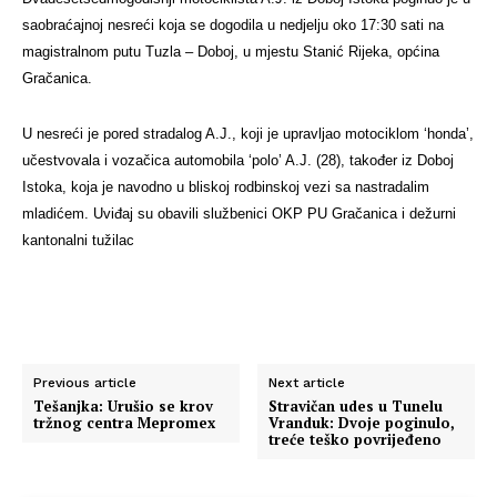
saobraćajnoj nesreći koja se dogodila u nedjelju oko 17:30 sati na
magistralnom putu Tuzla – Doboj, u mjestu Stanić Rijeka, općina
Gračanica.
U nesreći je pored stradalog A.J., koji je upravljao motociklom ‘honda’,
učestvovala i vozačica automobila ‘polo’ A.J. (28), također iz Doboj
Istoka, koja je navodno u bliskoj rodbinskoj vezi sa nastradalim
mladićem. Uviđaj su obavili službenici OKP PU Gračanica i dežurni
kantonalni tužilac
Previous article
Next article
Tešanjka: Urušio se krov
Stravičan udes u Tunelu
tržnog centra Mepromex
Vranduk: Dvoje poginulo,
treće teško povrijeđeno