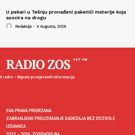
U pekari u Tešnju pronađeni paketići materije koja
asocira na drogu
Redakcija
-
4 Augusta, 2026
RADIO ZOS
107 FM
 radio – Mjesto provjerenih informacija
SVA PRAVA PRIDRŽANA
ZABRANJENO PREUZIMANJE SADRŽAJA BEZ DOZVOLE
IZDAVAČA
2015. - 2026. ZOSRADIO.BA