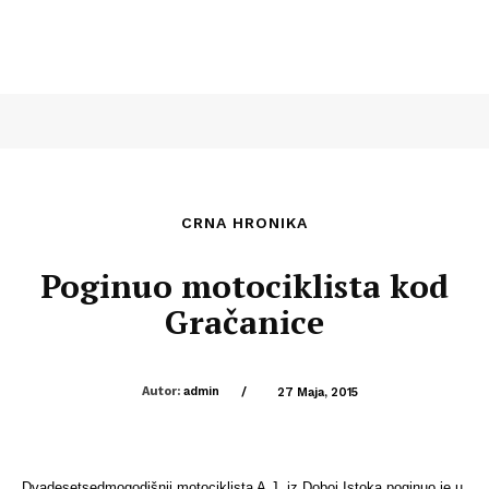
CRNA HRONIKA
Poginuo motociklista kod
Gračanice
Autor:
admin
/
27 Maja, 2015
Dvadesetsedmogodišnji motociklista A.J. iz Doboj Istoka poginuo je u