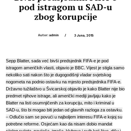
pod istragom u SAD-u
zbog korupcije
Autor:
admin
/
3 Juna, 2015
Sepp Blatter, sada već bivši predsjednik FIFA-e je pod
istragom američkih vlasti, objavio je BBC. Vijest je stigla samo
nekoliko sati nakon što je dugogodišnji vladar svjetskog
nogometa na podnio ostavku na mjesto predsjednika FIFA-e.
Državno tužilaštvo u Švicarskoj objavilo je kako Blatter nije bio
predmet njihove istrage, ali američki mediji javljaju kako je
Blatter na listi osumnjičenih za korupciju, mito i kriminal u
SAD-u, što bi mogao biti jedan od glavnih razloga za ostavku.
– Odlučio sam se povući u najboljem interesu FIFA-e kojoj su
potrebne reforme. Osjećam kao da nisam dobio mandat
cijelog svijeta, navijača, igrača, klubova i svih koji žive, dišu i