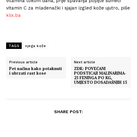
vitamina tokom dana, prije spavanja popijte šumeći
vitamin C za mladenački i sjajan izgled kože ujutro, piše
klix.ba
TAGS
njega kože
Previous article
Next article
Pet načina kako potaknuti
ZDK: POVEĆANI
i ubrzati rast kose
PODSTICAJI MALINARIMA-
25 FENINGA PO KG,
UMJESTO DOSADAŠNJIH 15
SHARE POST: