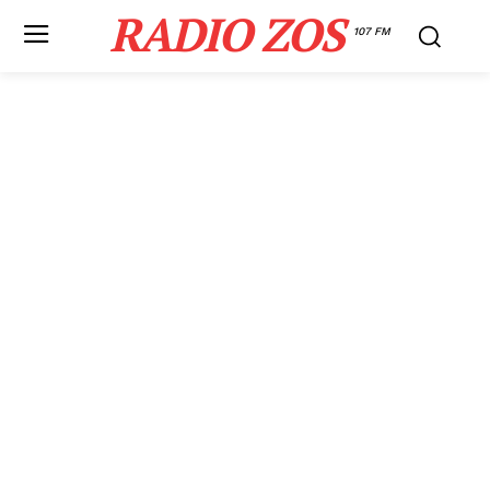
RADIO ZOS
107 FM