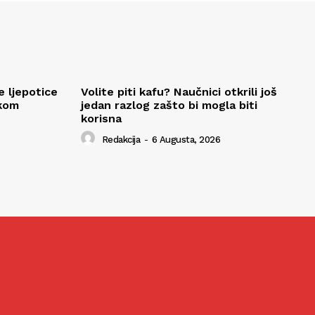
e ljepotice
Volite piti kafu? Naučnici otkrili još
okom
jedan razlog zašto bi mogla biti
korisna
Redakcija
-
6 Augusta, 2026