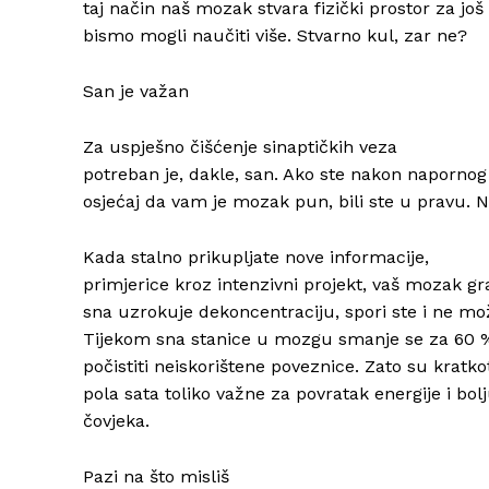
taj način naš mozak stvara fizički prostor za jo
bismo mogli naučiti više. Stvarno kul, zar ne?
San je važan
Za uspješno čišćenje sinaptičkih veza
potreban je, dakle, san. Ako ste nakon napornog
osjećaj da vam je mozak pun, bili ste u pravu. N
Kada stalno prikupljate nove informacije,
primjerice kroz intenzivni projekt, vaš mozak gr
sna uzrokuje dekoncentraciju, spori ste i ne mo
Tijekom sna stanice u mozgu smanje se za 60 %
počistiti neiskorištene poveznice. Zato su krat
pola sata toliko važne za povratak energije i bo
čovjeka.
Pazi na što misliš