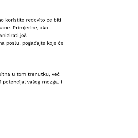
 koristite redovito će biti
sane. Primjerice, ako
nizirati još
na poslu, pogađajte koje će
 bitna u tom trenutku, već
ni potencijal vašeg mozga. I