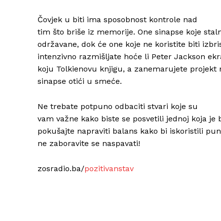
Čovjek u biti ima sposobnost kontrole nad
tim što briše iz memorije. One sinapse koje stalno
održavane, dok će one koje ne koristite biti izbri
intenzivno razmišljate hoće li Peter Jackson ekra
koju Tolkienovu knjigu, a zanemarujete projekt 
sinapse otići u smeće.
Ne trebate potpuno odbaciti stvari koje su
vam važne kako biste se posvetili jednoj koja je
pokušajte napraviti balans kako bi iskoristili pu
ne zaboravite se naspavati!
zosradio.ba/
pozitivanstav