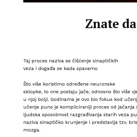
Znate da
Taj proces naziva se čišćenje sinaptičkih
veza i događa se kada spavamo
Što više koristimo određene neuronske
sklopke, to one postaju jače, odnosno što više 
u njoj bolji. Godinama je ovo bio fokus kod učen
učenje puno je kompliciraniji proces od jačan
ljudska sposobnost razgrađivanja starih veza puno
naziva sinaptičko krunjenje i predstavlja tzv. br
mozga.