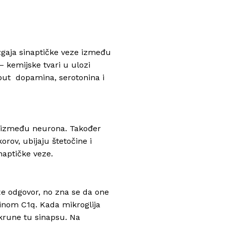
gaja sinaptičke veze između
 kemijske tvari u ulozi
put dopamina, serotonina i
le između neurona. Također
korov, ubijaju štetočine i
naptičke veze.
raže odgovor, no zna se da one
einom C1q. Kada mikroglija
 okrune tu sinapsu. Na