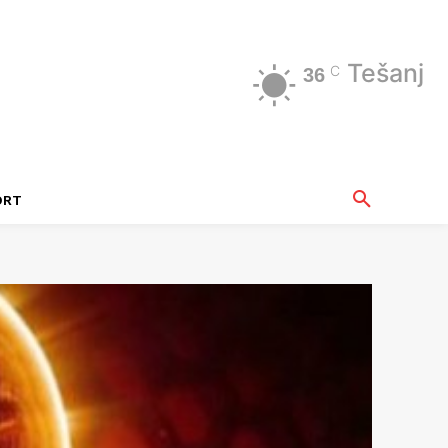
Tešanj
C
36
ORT