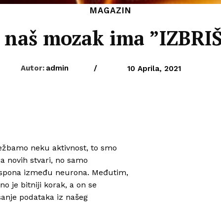
MAGAZIN
 naš mozak ima ”IZBRIŠ
Autor:
admin
/
10 Aprila, 2021
vježbamo neku aktivnost, to smo
ja novih stvari, no samo
ja spona između neurona. Međutim,
 je bitniji korak, a on se
isanje podataka iz našeg