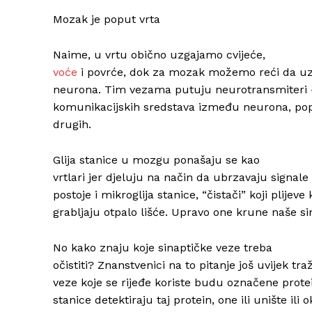
Mozak je poput vrta
Naime, u vrtu obično uzgajamo cvijeće,
voće
i povrće, dok za mozak možemo reći da uz
neurona. Tim vezama putuju neurotransmiteri –
komunikacijskih sredstava između neurona, po
drugih.
Glija stanice u mozgu ponašaju se kao
vrtlari jer djeluju na način da ubrzavaju signa
postoje i mikroglija stanice, “čistači” koji plijeve 
grabljaju otpalo lišće. Upravo one krune naše si
No kako znaju koje sinaptičke veze treba
očistiti? Znanstvenici na to pitanje još uvijek t
veze koje se rijeđe koriste budu označene prot
stanice detektiraju taj protein, one ili unište ili