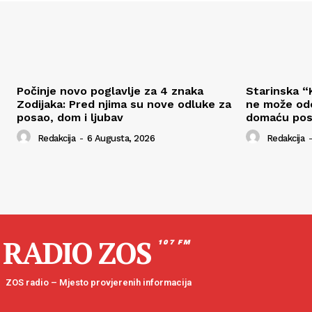
Počinje novo poglavlje za 4 znaka
Starinska “K
Zodijaka: Pred njima su nove odluke za
ne može odo
posao, dom i ljubav
domaću pos
Redakcija
-
6 Augusta, 2026
Redakcija
-
RADIO ZOS
107 FM
ZOS radio – Mjesto provjerenih informacija