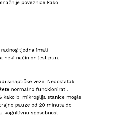
š snažnije poveznice kako
 radnog tjedna imali
a neki način on jest pun.
adi sinaptičke veze. Nedostatak
žete normalno funckionirati.
 kako bi mikroglija stanice mogle
kotrajne pauze od 20 minuta do
lju kognitivnu sposobnost