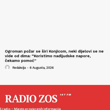
Ogroman požar se širi Konjicom, neki dijelovi se ne
vide od dima: “Koristimo nadljudske napore,
čekamo pomoć”
Redakcija
-
6 Augusta, 2026
RADIO ZOS
107 FM
 radio – Mjesto provjerenih informacija