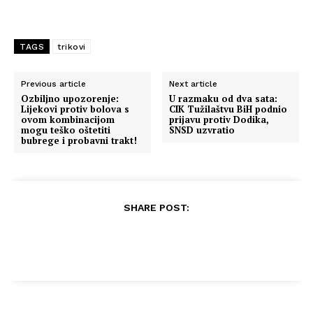
TAGS
trikovi
Previous article
Next article
Ozbiljno upozorenje:
U razmaku od dva sata:
Lijekovi protiv bolova s
CIK Tužilaštvu BiH podnio
ovom kombinacijom
prijavu protiv Dodika,
mogu teško oštetiti
SNSD uzvratio
bubrege i probavni trakt!
SHARE POST: