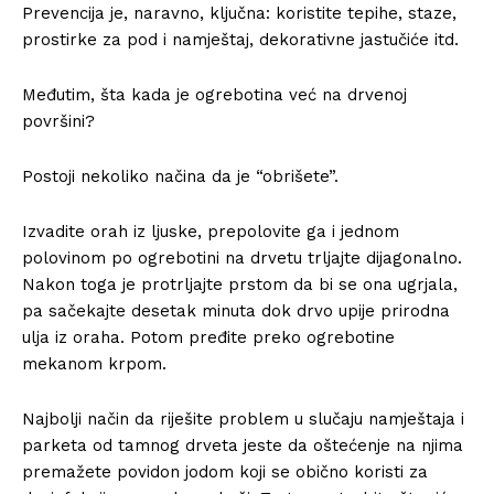
Prevencija je, naravno, ključna: koristite tepihe, staze,
prostirke za pod i namještaj, dekorativne jastučiće itd.
Međutim, šta kada je ogrebotina već na drvenoj
površini?
Postoji nekoliko načina da je “obrišete”.
Izvadite orah iz ljuske, prepolovite ga i jednom
polovinom po ogrebotini na drvetu trljajte dijagonalno.
Nakon toga je protrljajte prstom da bi se ona ugrjala,
pa sačekajte desetak minuta dok drvo upije prirodna
ulja iz oraha. Potom pređite preko ogrebotine
mekanom krpom.
Najbolji način da riješite problem u slučaju namještaja i
parketa od tamnog drveta jeste da oštećenje na njima
premažete povidon jodom koji se obično koristi za