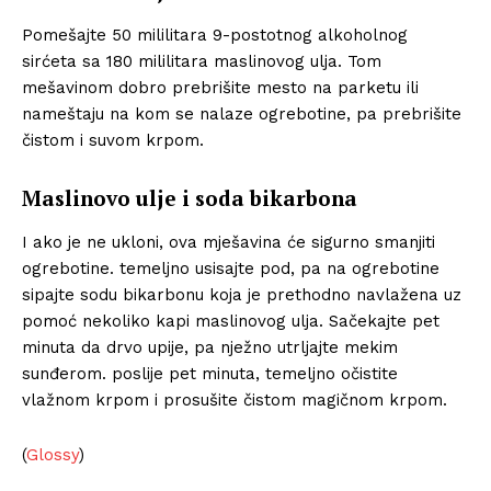
Pomešajte 50 mililitara 9-postotnog alkoholnog
sirćeta sa 180 mililitara maslinovog ulja. Tom
mešavinom dobro prebrišite mesto na parketu ili
nameštaju na kom se nalaze ogrebotine, pa prebrišite
čistom i suvom krpom.
Maslinovo ulje i soda bikarbona
I ako je ne ukloni, ova mješavina će sigurno smanjiti
ogrebotine. temeljno usisajte pod, pa na ogrebotine
sipajte sodu bikarbonu koja je prethodno navlažena uz
pomoć nekoliko kapi maslinovog ulja. Sačekajte pet
minuta da drvo upije, pa nježno utrljajte mekim
sunđerom. poslije pet minuta, temeljno očistite
vlažnom krpom i prosušite čistom magičnom krpom.
(
Glossy
)