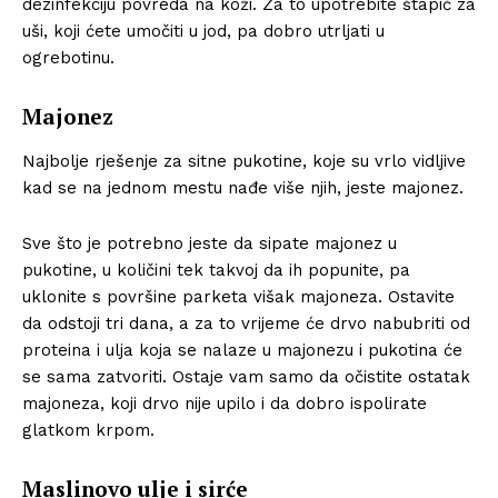
dezinfekciju povreda na koži. Za to upotrebite štapić za
uši, koji ćete umočiti u jod, pa dobro utrljati u
ogrebotinu.
Majonez
Najbolje rješenje za sitne pukotine, koje su vrlo vidljive
kad se na jednom mestu nađe više njih, jeste majonez.
Sve što je potrebno jeste da sipate majonez u
pukotine, u količini tek takvoj da ih popunite, pa
uklonite s površine parketa višak majoneza. Ostavite
da odstoji tri dana, a za to vrijeme će drvo nabubriti od
proteina i ulja koja se nalaze u majonezu i pukotina će
se sama zatvoriti. Ostaje vam samo da očistite ostatak
majoneza, koji drvo nije upilo i da dobro ispolirate
glatkom krpom.
Maslinovo ulje i sirće