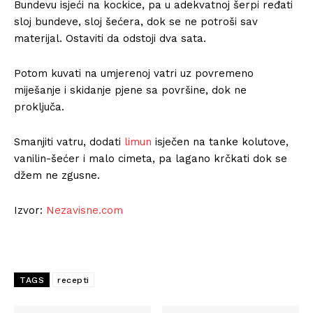
Bundevu isjeći na kockice, pa u adekvatnoj šerpi ređati
sloj bundeve, sloj šećera, dok se ne potroši sav
materijal. Ostaviti da odstoji dva sata.
Potom kuvati na umjerenoj vatri uz povremeno
miješanje i skidanje pjene sa površine, dok ne
proključa.
Smanjiti vatru, dodati
limun
isječen na tanke kolutove,
vanilin-šećer i malo cimeta, pa lagano krčkati dok se
džem ne zgusne.
Izvor:
Nezavisne.com
TAGS
recepti