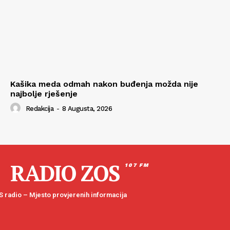
Kašika meda odmah nakon buđenja možda nije
najbolje rješenje
Redakcija
-
8 Augusta, 2026
RADIO ZOS
107 FM
 radio – Mjesto provjerenih informacija