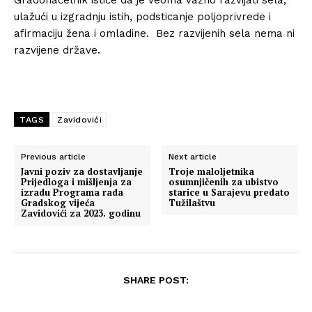
ulažući u izgradnju istih, podsticanje poljoprivrede i
afirmaciju žena i omladine. Bez razvijenih sela nema ni
razvijene države.
TAGS
Zavidovići
Previous article
Next article
Javni poziv za dostavljanje
Troje maloljetnika
Prijedloga i mišljenja za
osumnjičenih za ubistvo
izradu Programa rada
starice u Sarajevu predato
Gradskog vijeća
Tužilaštvu
Zavidovići za 2023. godinu
SHARE POST: