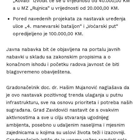
„Kovači“ izvodit će se u vrijednosti od 40.000,00 KM
a u MZ „Rujnica“ u vrijednosti od 20.000,00 KM.
Pored navedenih projekata za nastavak uređenja
ulice „4. manevarski bataljon“ i „Voćarski put“
opredijeljeno je 100.000,00 KM.
Javna nabavka bit će objavljena na portalu javnih
nabavki u skladu sa zakonskim propisima a o
konačnom ishodu i početku radova javnost će biti
blagovremeno obaviještena.
Gradonačelnik doc. dr. Hašim Mujanović naglašava da
je ovo nastavak pozitivnog trenda ulaganja u putnu
infrastrukturu, sve na osnovu prioriteta i potreba naših
sugrađana. Grad Zavidovići nastavit će s ovakvim
aktivnostima a sve u cilju stvaranja ugodnijeg
ambijenta, posebno u udaljenim naseljima i mjesnim
zajednicama u kojima su uslovi života teži i izazovniji.
Gradonačelnik ističe da je veoma važno razvijati sela,