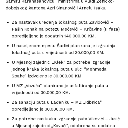
Samiru Karahasanoviću i ministrima u Vladi Zeničko-
dobojskog kantona Azri Sinanović i Arnelu Isaku.
Za nastavak uređenja lokalnog puta Zavidovići –
Pašin Konak na potezu Mećevići – Krčavine (II faza)
opredijeljeno je dodatnih 140.000,00 KM.
U naseljenom mjestu Šadići planirana je izgradnja
lokalnog puta u vrijednosti od 30.000,00 KM.
U Mjesnoj zajednici „Klek“ za potrebe izgradnje
jednog kraka lokalnog puta u ulici “Mehmeda
Spahe” izdvojeno je 30.000,00 KM.
U MZ „Vozuća“ planirano je asfaltiranje puta u
vrijednosti od 30.000,00 KM.
Za sanaciju puta u Lađeniku – MZ „Ribnica“
opredijeljeno je 30.000,00 KM.
Za potrebe nastavka izgradnje puta Vikovići – Jusići
u Mjesnoj zajednici „Kovači“, odobrena su dodatna