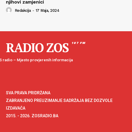
njihovi zamjenici
Redakcija
-
17 Maja, 2024
RADIO ZOS
107 FM
 radio – Mjesto provjerenih informacija
SVA PRAVA PRIDRŽANA
ZABRANJENO PREUZIMANJE SADRŽAJA BEZ DOZVOLE
IZDAVAČA
2015. - 2026. ZOSRADIO.BA