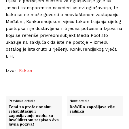
Izjavu o godišnjem budžetu za oglašavanje gdje su
jasno i transparentno navedeni uslovi oglašavanja, te
kako se ne može govoriti o neovlaštenom zastupanju.
Međutim, Konkurencijskom vijeću tokom trajanja cijelog
postupka nije dostavljena niti jedna potpisana Izjava na
koju se referiše privredni subjekt Media Pool što
ukazuje na zaključak da iste ne postoje – između
ostalog je istaknuto u rješenju Konkurencijskog vijeća
BiH.
Izvor:
Faktor
Previous article
Next article
Fond za profesionalnu
BoWiDo zapošljava više
rehabilitaciju i
radnika
zapošljavanje osoba sa
invaliditetom raspisao dva
Javna poziva!