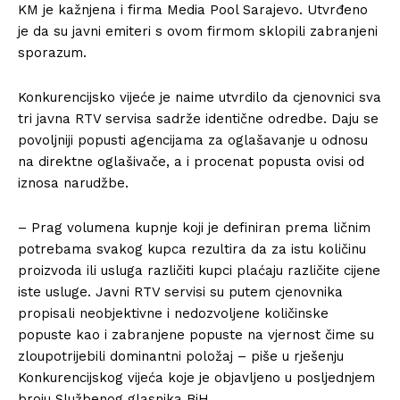
KM je kažnjena i firma Media Pool Sarajevo. Utvrđeno
je da su javni emiteri s ovom firmom sklopili zabranjeni
sporazum.
Konkurencijsko vijeće je naime utvrdilo da cjenovnici sva
tri javna RTV servisa sadrže identične odredbe. Daju se
povoljniji popusti agencijama za oglašavanje u odnosu
na direktne oglašivače, a i procenat popusta ovisi od
iznosa narudžbe.
– Prag volumena kupnje koji je definiran prema ličnim
potrebama svakog kupca rezultira da za istu količinu
proizvoda ili usluga različiti kupci plaćaju različite cijene
iste usluge. Javni RTV servisi su putem cjenovnika
propisali neobjektivne i nedozvoljene količinske
popuste kao i zabranjene popuste na vjernost čime su
zloupotrijebili dominantni položaj – piše u rješenju
Konkurencijskog vijeća koje je objavljeno u posljednjem
broju Službenog glasnika BiH.