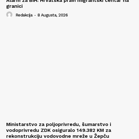
Alarm za BiH: Hrvatska pravi migrantski centar na
granici
Redakcija
-
8 Augusta, 2026
Ministarstvo za poljoprivredu, šumarstvo i
vodoprivredu ZDK osiguralo 149.382 KM za
rekonstrukciju vodovodne mreže u Žepču