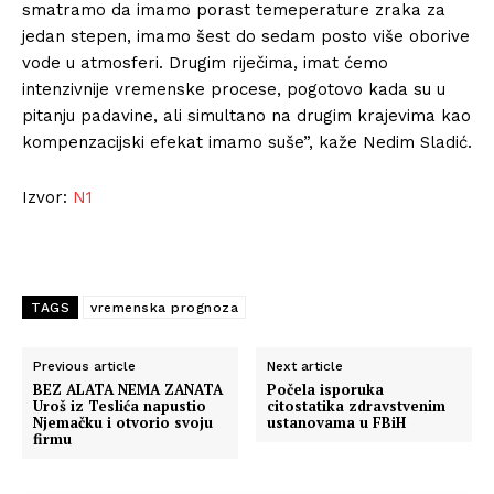
smatramo da imamo porast temeperature zraka za
jedan stepen, imamo šest do sedam posto više oborive
vode u atmosferi. Drugim riječima, imat ćemo
intenzivnije vremenske procese, pogotovo kada su u
pitanju padavine, ali simultano na drugim krajevima kao
kompenzacijski efekat imamo suše”, kaže Nedim Sladić.
Izvor:
N1
TAGS
vremenska prognoza
Previous article
Next article
BEZ ALATA NEMA ZANATA
Počela isporuka
Uroš iz Teslića napustio
citostatika zdravstvenim
Njemačku i otvorio svoju
ustanovama u FBiH
firmu