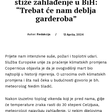
stiže zahlađenje u BiH:
“Trebat će nam deblja
garderoba”
Autor:
Redakcija
/
13 Aprila, 2024
Prijete nam intenzivne suše, požari i toplotni udari.
Služba Europske unije za praćenje klimatskih promjena
Copernicus objavila je da je ovogodišnji mart bio
najtopliji u historiji mjerenja. O uzrocima ovih klimatskih
promjena i šta naš čeka u budućnosti govorio je bh.
meteorolog Nedim Sladić.
Nakon izuzetno toplog vikenda koji je pred nama, gdje
će temperature zraka rasti do 30 stepeni Celzijusa,
meteorolozi najavljuju zahlađenje. U nekim dijelovima