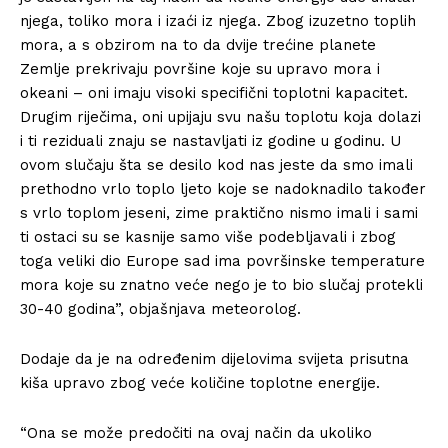
njega, toliko mora i izaći iz njega. Zbog izuzetno toplih
mora, a s obzirom na to da dvije trećine planete
Zemlje prekrivaju površine koje su upravo mora i
okeani – oni imaju visoki specifični toplotni kapacitet.
Drugim riječima, oni upijaju svu našu toplotu koja dolazi
i ti reziduali znaju se nastavljati iz godine u godinu. U
ovom slučaju šta se desilo kod nas jeste da smo imali
prethodno vrlo toplo ljeto koje se nadoknadilo također
s vrlo toplom jeseni, zime praktično nismo imali i sami
ti ostaci su se kasnije samo više podebljavali i zbog
toga veliki dio Europe sad ima površinske temperature
mora koje su znatno veće nego je to bio slučaj protekli
30-40 godina”, objašnjava meteorolog.
Dodaje da je na određenim dijelovima svijeta prisutna
kiša upravo zbog veće količine toplotne energije.
“Ona se može predočiti na ovaj način da ukoliko