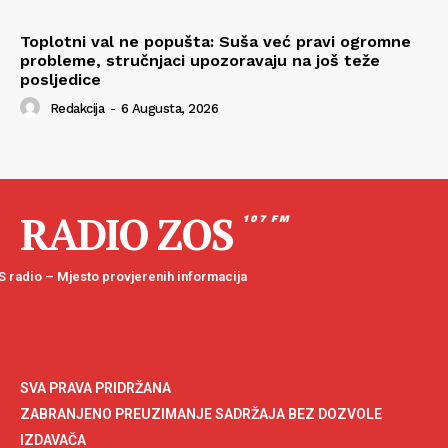
Toplotni val ne popušta: Suša već pravi ogromne
probleme, stručnjaci upozoravaju na još teže
posljedice
Redakcija
-
6 Augusta, 2026
RADIO ZOS
107 FM
 radio – Mjesto provjerenih informacija
SVA PRAVA PRIDRŽANA
ZABRANJENO PREUZIMANJE SADRŽAJA BEZ DOZVOLE
IZDAVAČA