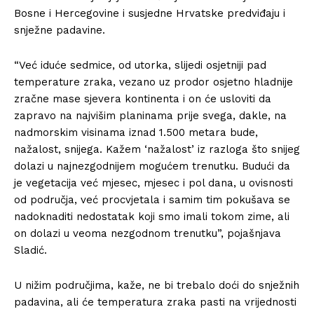
Bosne i Hercegovine i susjedne Hrvatske predviđaju i
snježne padavine.
“Već iduće sedmice, od utorka, slijedi osjetniji pad
temperature zraka, vezano uz prodor osjetno hladnije
zračne mase sjevera kontinenta i on će usloviti da
zapravo na najvišim planinama prije svega, dakle, na
nadmorskim visinama iznad 1.500 metara bude,
nažalost, snijega. Kažem ‘nažalost’ iz razloga što snijeg
dolazi u najnezgodnijem mogućem trenutku. Budući da
je vegetacija već mjesec, mjesec i pol dana, u ovisnosti
od područja, već procvjetala i samim tim pokušava se
nadoknaditi nedostatak koji smo imali tokom zime, ali
on dolazi u veoma nezgodnom trenutku”, pojašnjava
Sladić.
U nižim područjima, kaže, ne bi trebalo doći do snježnih
padavina, ali će temperatura zraka pasti na vrijednosti