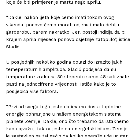
koje će biti primjerenije martu nego aprilu.
“Dakle, nakon ljeta koje ćemo imati tokom ovog
vikenda, ponovo ćemo morati odjenuti malo deblju
garderobu, barem nakratko. Jer, postoji indicija da bi
krajem aprila mjeseca ponovo osjetnije zatoplilo”, ističe
Sladić.
U posljednjih nekoliko godina dolazi do izrazito jakih
temeperaturnih amplituda. Sladić podsjeća da su
temperature zraka sa 30 stepeni u samo 48 sati znale
pasti na jednocifrene vrijednosti. Ističe kako je to
posljedica više faktora.
“Prvi od svega toga jeste da imamo dosta toplotne
energije pohranjene u našem energetskom sistemu
planete Zemlje. Dakle, ono što trebamo da istaknemo
kao najvažniji faktor jeste da energetski bilans Zemlje
je sastavljen na taj način da koliko energije uđe unutar