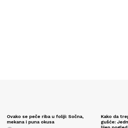
Ovako se peče riba u foliji: Sočna,
Kako da tre
mekana i puna okusa
gušće: Jedn
lijep pogled