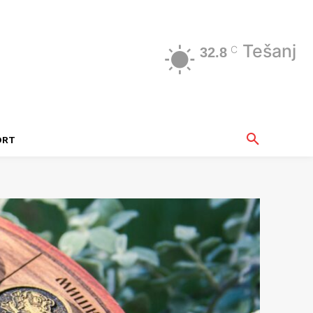
Tešanj
C
32.8
ORT