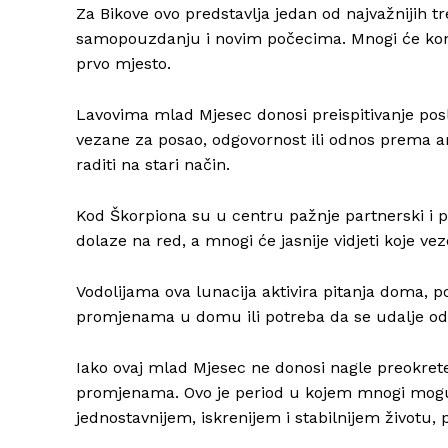
Za Bikove ovo predstavlja jedan od najvažnijih 
samopouzdanju i novim počecima. Mnogi će konačn
prvo mjesto.
Lavovima mlad Mjesec donosi preispitivanje posl
vezane za posao, odgovornost ili odnos prema amb
raditi na stari način.
Kod Škorpiona su u centru pažnje partnerski i p
dolaze na red, a mnogi će jasnije vidjeti koje ve
Vodolijama ova lunacija aktivira pitanja doma, p
promjenama u domu ili potreba da se udalje od v
Iako ovaj mlad Mjesec ne donosi nagle preokrete
promjenama. Ovo je period u kojem mnogi mogu za
jednostavnijem, iskrenijem i stabilnijem životu, 