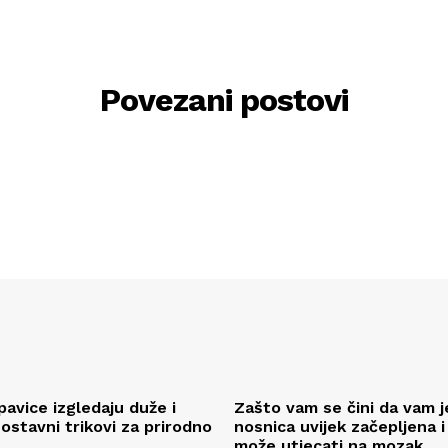
Povezani postovi
pavice izgledaju duže i
Zašto vam se čini da vam j
ostavni trikovi za prirodno
nosnica uvijek začepljena i
može utjecati na mozak