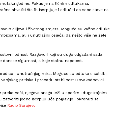
trenutaka godine. Fokus je na ličnim odlukama,
o shvatiti šta ih iscrpljuje i odlučiti da sebe stave na
ovnih ciljeva i životnog smjera. Moguće su važne odluke
icijama, ali i unutrašnji osjećaj da nešto više ne žele
oslovni odnosi. Razgovori koji su dugo odgađani sada
ze donose sigurnost, a koje stalnu napetost.
orodice i unutrašnjeg mira. Moguće su odluke o selidbi,
anjskog pritiska i pronađu stabilnost u svakodnevici.
 preko noći, njegova snaga leži u sporim i dugotrajnim
tvoriti jedno iscrpljujuće poglavlje i okrenuti se
piše
Radio Sarajevo.