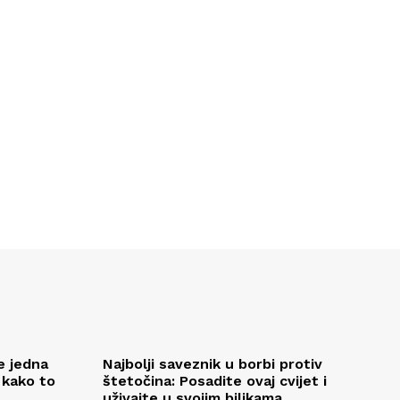
e jedna
Najbolji saveznik u borbi protiv
 kako to
štetočina: Posadite ovaj cvijet i
uživajte u svojim biljkama