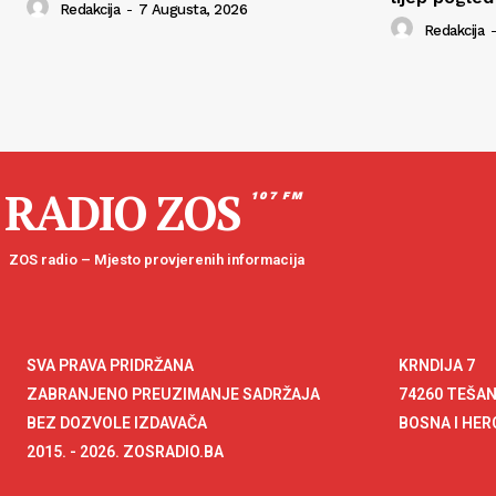
Redakcija
-
7 Augusta, 2026
Redakcija
-
RADIO ZOS
107 FM
ZOS radio – Mjesto provjerenih informacija
SVA PRAVA PRIDRŽANA
KRNDIJA 7
ZABRANJENO PREUZIMANJE SADRŽAJA
74260 TEŠA
BEZ DOZVOLE IZDAVAČA
BOSNA I HE
2015. - 2026. ZOSRADIO.BA