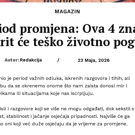
MAGAZIN
riod promjena: Ova 4 zn
rit će teško životno pog
Autor:
Redakcija
/
23 Maja, 2026
o je period važnih odluka, iskrenih razgovora i tihih, ali
ebu da se okrenemo onome što nam zaista donosi mir i
kama ili situacijama koje nas iscrpljuju.
i i razgovore koji se više ne mogu odgađati, dok sekstil s
 stabilnost i jačanje osjećaja pripadnosti. Najviše će ga
ebno oni koji već duže osjećaju da je vrijeme za promjene.