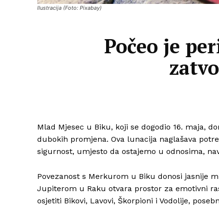
Ilustracija (Foto: Pixabay)
Počeo je pe
zatvo
Mlad Mjesec u Biku, koji se dogodio 16. maja, doni
dubokih promjena. Ova lunacija naglašava potr
sigurnost, umjesto da ostajemo u odnosima, navi
Povezanost s Merkurom u Biku donosi jasnije misl
Jupiterom u Raku otvara prostor za emotivni rast,
osjetiti Bikovi, Lavovi, Škorpioni i Vodolije, pos