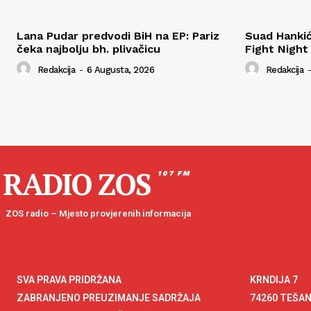
Lana Pudar predvodi BiH na EP: Pariz
Suad Hanki
čeka najbolju bh. plivačicu
Fight Night
Redakcija
-
6 Augusta, 2026
Redakcija
-
RADIO ZOS
107 FM
ZOS radio – Mjesto provjerenih informacija
SVA PRAVA PRIDRŽANA
KRNDIJA 7
ZABRANJENO PREUZIMANJE SADRŽAJA
74260 TEŠA