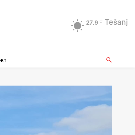
Tešanj
C
27.9
ORT