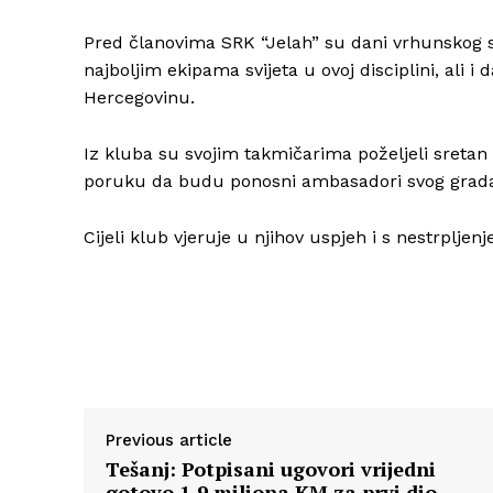
Pred članovima SRK “Jelah” su dani vrhunskog s
najboljim ekipama svijeta u ovoj disciplini, ali i
Hercegovinu.
Iz kluba su svojim takmičarima poželjeli sretan p
poruku da budu ponosni ambasadori svog grada
Cijeli klub vjeruje u njihov uspjeh i s nestrpljenj
Previous article
Tešanj: Potpisani ugovori vrijedni
gotovo 1,9 miliona KM za prvi dio