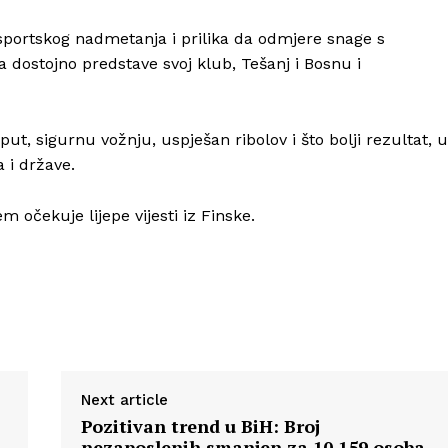
portskog nadmetanja i prilika da odmjere snage s
 da dostojno predstave svoj klub, Tešanj i Bosnu i
ut, sigurnu vožnju, uspješan ribolov i što bolji rezultat, 
 i države.
em očekuje lijepe vijesti iz Finske.
Next article
Pozitivan trend u BiH: Broj
nezaposlenih smanjen za 10.159 osoba