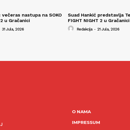
ć večeras nastupa na SOKO
Suad Hankić predstavlja T
 2 u Gračanici
FIGHT NIGHT 2 u Gračanici
31 Jula, 2026
Redakcija
-
21 Jula, 2026
O NAMA
IMPRESSUM
NJ