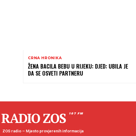
CRNA HRONIKA
ŽENA BACILA BEBU U RIJEKU: DJED: UBILA JE
DA SE OSVETI PARTNERU
RADIO ZOS
107 FM
ZOS radio – Mjesto provjerenih informacija