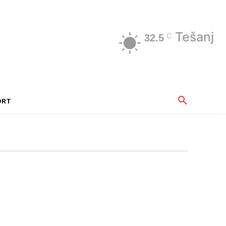
Tešanj
C
32.5
ORT