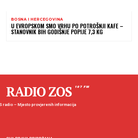
BOSNA I HERCEGOVINA
U EVROPSKOM SMO VRHU PO POTROŠNJI KAFE –
STANOVNIK BIH GODIŠNJE POPIJE 7,3 KG
RADIO ZOS
107 FM
 radio – Mjesto provjerenih informacija