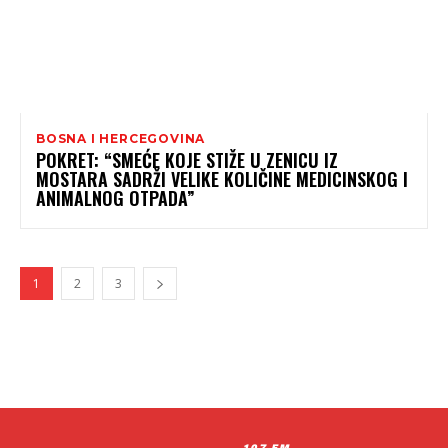
BOSNA I HERCEGOVINA
POKRET: “SMEĆE KOJE STIŽE U ZENICU IZ
MOSTARA SADRŽI VELIKE KOLIČINE MEDICINSKOG I
ANIMALNOG OTPADA”
1
2
3
107 FM