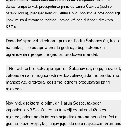
danas, umjesto v.d. predsjednika prim. dr. Emira Čabrića (podnio
ostavku-op.a), predsjedavao dr. Bruno Bojić, poništio je prošlogodišnji
konkurs za direktora te izabrao i novog vršioca dužnosti direktora
KBZ-a.
Dosadašnjem v.d. direktoru, prim.dr. Fadilu Šabanoviću, koji je
na funkciji bio od aprila prošle godine, zbog zakonskih
ograničenja nije opet mogao biti produžen mandat.
– Ne radi se bilo kakvoj smjeni dr. Šabanovića, nego, nažalost,
zakonske nam mogućnosti ne dozvoljavaju da mu produžimo
mandat v.d. direktora, koji smo jednom produžavali za tri
mjeseca.
Novi v.d. direktora je prim. dr. Harun Šestić, također
zaposlenik KBZ-a. On će na funkciji ostati najduže šest
mjeseci, odnosno do imenovanja direktora na period od četiri
godine- kaže Bojić, koji najavljuje i da će u najkraćem vremenu