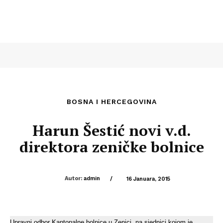
BOSNA I HERCEGOVINA
Harun Šestić novi v.d.
direktora zeničke bolnice
Autor:
admin
/
16 Januara, 2015
Upravni odbor Kantonalne bolnice u Zenici, na sjednici kojom je