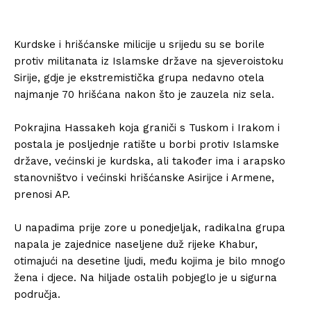
Kurdske i hrišćanske milicije u srijedu su se borile
protiv militanata iz Islamske države na sjeveroistoku
Sirije, gdje je ekstremistička grupa nedavno otela
najmanje 70 hrišćana nakon što je zauzela niz sela.
Pokrajina Hassakeh koja graniči s Tuskom i Irakom i
postala je posljednje ratište u borbi protiv Islamske
države, većinski je kurdska, ali također ima i arapsko
stanovništvo i većinski hrišćanske Asirijce i Armene,
prenosi AP.
U napadima prije zore u ponedjeljak, radikalna grupa
napala je zajednice naseljene duž rijeke Khabur,
otimajući na desetine ljudi, među kojima je bilo mnogo
žena i djece. Na hiljade ostalih pobjeglo je u sigurna
područja.