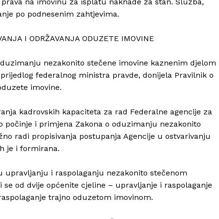
rava na imovinu za isplatu naknade za stan. Služba,
anje po podnesenim zahtjevima.
VANJA I ODRŽAVANJA ODUZETE IMOVINE
o oduzimanju nezakonito stečene imovine kaznenim djelom
 prijedlog federalnog ministra pravde, donijela Pravilnik o
oduzete imovine.
ranja kadrovskih kapaciteta za rad Federalne agencije za
o počinje i primjena Zakona o oduzimanju nezakonito
žno radi propisivanja postupanja Agencije u ostvarivanju
h je i formirana.
 u upravljanju i raspolaganju nezakonito stečenom
e od dvije općenite cjeline – upravljanje i raspolaganje
raspolaganje trajno oduzetom imovinom.