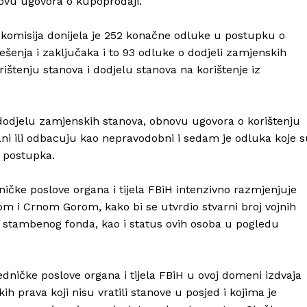
novu ugovora o kupoprodaji.
komisija donijela je 252 konačne odluke u postupku o
šenja i zaključaka i to 93 odluke o dodjeli zamjenskih
ištenju stanova i dodjelu stanova na korištenje iz
 dodjelu zamjenskih stanova, obnovu ugovora o korištenju
ani ili odbacuju kao nepravodobni i sedam je odluka koje 
 postupka.
ničke poslove organa i tijela FBiH intenzivno razmjenjuje
m i Crnom Gorom, kako bi se utvrdio stvarni broj vojnih
g stambenog fonda, kao i status ovih osoba u pogledu
ničke poslove organa i tijela FBiH u ovoj domeni izdvaja
kih prava koji nisu vratili stanove u posjed i kojima je