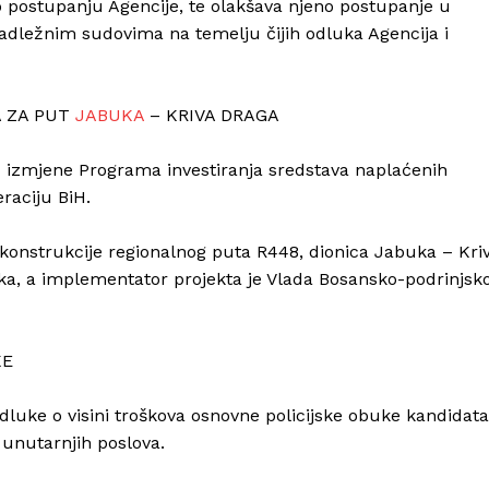
 postupanju Agencije, te olakšava njeno postupanje u
 nadležnim sudovima na temelju čijih odluka Agencija i
A ZA PUT
JABUKA
– KRIVA DRAGA
u izmjene Programa investiranja sredstava naplaćenih
raciju BiH.
konstrukcije regionalnog puta R448, dionica Jabuka – Kri
a, a implementator projekta je Vlada Bosansko-podrinjsk
KE
dluke o visini troškova osnovne policijske obuke kandidata
 unutarnjih poslova.