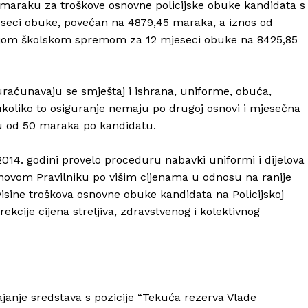
maraku za troškove osnovne policijske obuke kandidata s
seci obuke, povećan na 4879,45 maraka, a iznos od
njom školskom spremom za 12 mjeseci obuke na 8425,85
računavaju se smještaj i ishrana, uniforme, obuća,
 ukoliko to osiguranje nemaju po drugoj osnovi i mjesečna
u od 50 maraka po kandidatu.
2014. godini provelo proceduru nabavki uniformi i dijelova
novom Pravilniku po višim cijenama u odnosu na ranije
 visine troškova osnovne obuke kandidata na Policijskoj
kcije cijena streljiva, zdravstvenog i kolektivnog
vajanje sredstava s pozicije “Tekuća rezerva Vlade