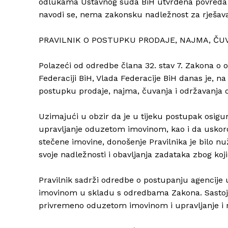
odlukama Ustavnog suda BiH utvrđena povreda p
navodi se, nema zakonsku nadležnost za rješav
PRAVILNIK O POSTUPKU PRODAJE, NAJMA, ČU
Polazeći od odredbe člana 32. stav 7. Zakona 
Federaciji BiH, Vlada Federacije BiH danas je, na
postupku prodaje, najma, čuvanja i održavanja 
Uzimajući u obzir da je u tijeku postupak osigu
upravljanje oduzetom imovinom, kao i da uskor
stečene imovine, donošenje Pravilnika je bilo nu
svoje nadležnosti i obavljanja zadataka zbog koji
Pravilnik sadrži odredbe o postupanju agencije
imovinom u skladu s odredbama Zakona. Sastoji s
privremeno oduzetom imovinom i upravljanje i 