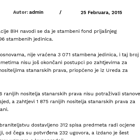
Autor:
admin
/
25 Februara, 2015
acije BiH navodi se da je stambeni fond prijašnjeg
96 stambenih jedinica.
osnovama, nije vraćena 3 071 stambena jedinica, i taj broj
metima nisu još okončani postupci po zahtjevima za
nositeljima stanarskih prava, priopćeno je iz Ureda za
 ranijih nositelja stanarskih prava nisu potraživali stanove
ed, a zahtjevi 1 875 ranijih nositelja stanarskih prava za
ani.
braniteljstvu dostavljeno 312 spisa predmeta radi ocjene
ji, od čega su potvrđena 232 ugovora, a izdano je šest