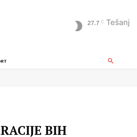
Tešanj
C
27.7
ORT
RACIJE BIH