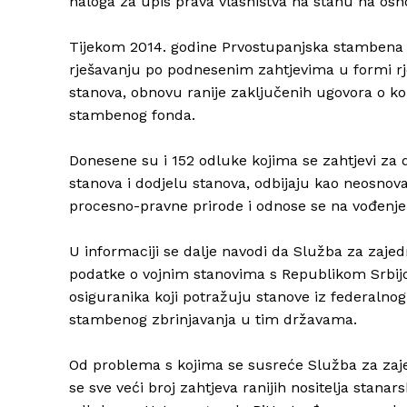
naloga za upis prava vlasništva na stanu na os
Tijekom 2014. godine Prvostupanjska stambena 
rješavanju po podnesenim zahtjevima u formi rje
stanova, obnovu ranije zaključenih ugovora o kor
stambenog fonda.
Donesene su i 152 odluke kojima se zahtjevi za
stanova i dodjelu stanova, odbijaju kao neosnov
procesno-pravne prirode i odnose se na vođenje
U informaciji se dalje navodi da Služba za zajed
podatke o vojnim stanovima s Republikom Srbijo
osiguranika koji potražuju stanove iz federalno
stambenog zbrinjavanja u tim državama.
Od problema s kojima se susreće Služba za zajed
se sve veći broj zahtjeva ranijih nositelja stanars