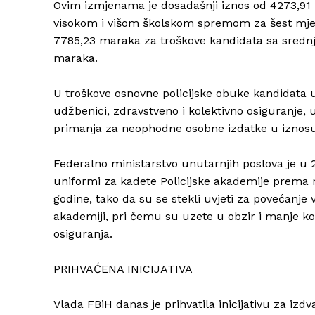
Ovim izmjenama je dosadašnji iznos od 4273,91 
visokom i višom školskom spremom za šest mje
7785,23 maraka za troškove kandidata sa sred
maraka.
U troškove osnovne policijske obuke kandidata u
udžbenici, zdravstveno i kolektivno osiguranje,
primanja za neophodne osobne izdatke u iznos
Federalno ministarstvo unutarnjih poslova je u 
uniformi za kadete Policijske akademije prema 
godine, tako da su se stekli uvjeti za povećanje
akademiji, pri čemu su uzete u obzir i manje kore
osiguranja.
PRIHVAĆENA INICIJATIVA
Vlada FBiH danas je prihvatila inicijativu za izd