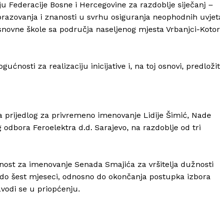
u Federacije Bosne i Hercegovine za razdoblje siječanj –
razovanja i znanosti u svrhu osiguranja neophodnih uvjet
osnovne škole sa područja naseljenog mjesta Vrbanjci-Kotor
ćnosti za realizaciju inicijative i, na toj osnovi, predložit
a prijedlog za privremeno imenovanje Lidije Šimić, Nade
dbora Feroelektra d.d. Sarajevo, na razdoblje od tri
ost za imenovanje Senada Smajića za vršitelja dužnosti
 do šest mjeseci, odnosno do okončanja postupka izbora
avodi se u priopćenju.