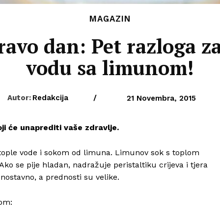
MAGAZIN
avo dan: Pet razloga za
vodu sa limunom!
Autor:
Redakcija
/
21 Novembra, 2015
oji će unaprediti vaše zdravlje.
 tople vode i sokom od limuna. Limunov sok s toplom
o se pije hladan, nadražuje peristaltiku crijeva i tjera
dnostavno, a prednosti su velike.
nom: