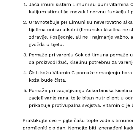
Jača imuni sistem Limuni su puni vitamina C 
kalijum stimuliše mozak i nervnu funkciju i p
Uravnotežuje pH Limuni su neverovatno alkalna 
tijelima oni su alkalni (limunska kiselina ne st
zdravlje. Posljednje, ali ne i najmanje važno,
gvožđa u tijelu.
Pomaže pri varenju Sok od limuna pomaže u i
da proizvodi žuč, kiselinu potrebnu za varenj
Čisti kožu Vitamin C pomaže smanjenju bora i 
koža bude čista.
Pomaže pri zacjeljivanju Askorbinska kiselina 
zacjeljivanje rana, te je bitan nutricijent u o
prikazuje protivupalna svojstva. Vitamin C je
Praktikujte ovo – pijte čašu tople vode s limun
promijeniti cio dan. Nemojte biti iznenađeni ka