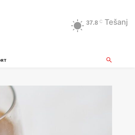
Tešanj
C
37.8
ORT