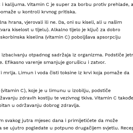
i kalijuma. Vitamin C je super za borbu protiv prehlade, 
omaže u kontroli krvnog pritiska.
hrana, vjerovali ili ne. Da, oni su kiseli, ali u našim
vara kiselost u tijelu). Alkalno tijelo je ključ za dobro
 askorbinska kiselina (vitamin C) poboljšava apsorpciju
zbacivanju otpadnog sadržaja iz organizma. Podstiče jet
e. Efikasno varenje smanjuje gorušicu i zatvor.
mrlja. Limun i voda čisti toksine iz krvi koja pomaže da
(vitamin C), koje je u limunu u izobilju, podstiče
državanju zdravih kostiju te vezivnog tkiva. Vitamin C takođ
 bitan u održavanju dobrog zdravlja.
om svakog jutra mjesec dana i primijetićete da može
da se ujutro pogledate u potpuno drugačijem svjetlu. Rece