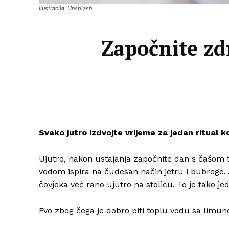
Ilustracija: Unsplash
Započnite zdr
Svako jutro izdvojte vrijeme za jedan ritual k
Ujutro, nakon ustajanja započnite dan s čašom
vodom ispira na čudesan način jetru i bubrege. Ak
čovjeka već rano ujutro na stolicu. To je tako je
Evo zbog čega je dobro piti toplu vodu sa limu