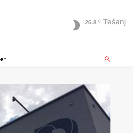
Tešanj
C
26.8
ORT