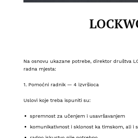
LOCKWOO
Na osnovu ukazane potrebe, direktor društva 
radna mjesta:
1. Pomoćni radnik — 4 izvršioca
Uslovi koje treba ispuniti su:
spremnost za učenjem i usavršavanjem
komunikativnost i sklonost ka timskom, ali 
radno iskustvo nije potrebno