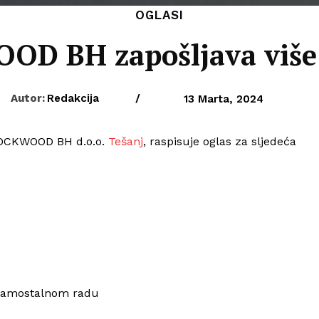
OGLASI
D BH zapošljava više
Autor:
Redakcija
/
13 Marta, 2024
LOCKWOOD BH d.o.o.
Tešanj
, raspisuje oglas za sljedeća
i samostalnom radu