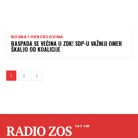
BOSNA I HERCEGOVINA
RASPADA SE VEĆINA U ZDK! SDP-U VAŽNIJI OMER
ŠKALJO OD KOALICIJE
1
2
RADIO ZOS
107 FM