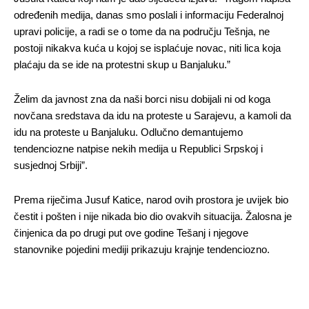
određenih medija, danas smo poslali i informaciju Federalnoj 
upravi policije, a radi se o tome da na području Tešnja, ne 
postoji nikakva kuća u kojoj se isplaćuje novac, niti lica koja 
plaćaju da se ide na protestni skup u Banjaluku.”
Želim da javnost zna da naši borci nisu dobijali ni od koga 
novčana sredstava da idu na proteste u Sarajevu, a kamoli da 
idu na proteste u Banjaluku. Odlučno demantujemo 
tendenciozne natpise nekih medija u Republici Srpskoj i 
susjednoj Srbiji”.
Prema riječima Jusuf Katice, narod ovih prostora je uvijek bio 
čestit i pošten i nije nikada bio dio ovakvih situacija. Žalosna je 
činjenica da po drugi put ove godine Tešanj i njegove 
stanovnike pojedini mediji prikazuju krajnje tendenciozno.