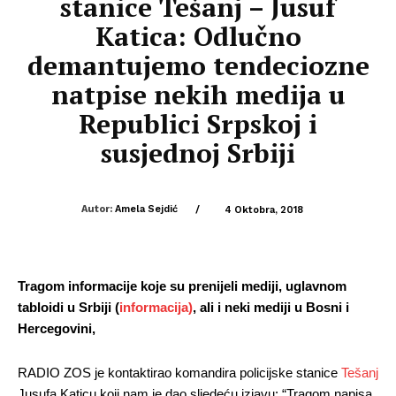
stanice Tešanj – Jusuf
Katica: Odlučno
demantujemo tendeciozne
natpise nekih medija u
Republici Srpskoj i
susjednoj Srbiji
Autor:
Amela Sejdić
/
4 Oktobra, 2018
Tragom informacije koje su prenijeli mediji, uglavnom 
tabloidi u Srbiji (
informacija)
, ali i neki mediji u Bosni i 
Hercegovini,
RADIO ZOS je kontaktirao komandira policijske stanice 
Tešanj
Jusufa Katicu koji nam je dao sljedeću izjavu: “Tragom napisa 